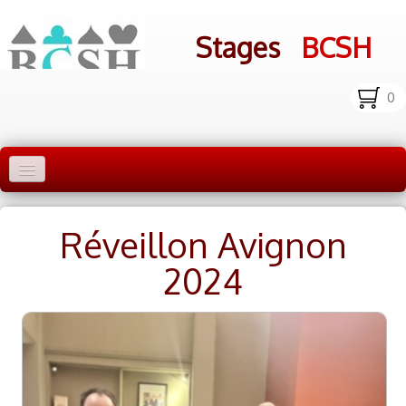
Stages
BCSH
0
Accueil Stages
Réveillon Avignon
Liens
2024
Infos pratiques
Photos
▼
bcsh.fr
Inscription aux stages