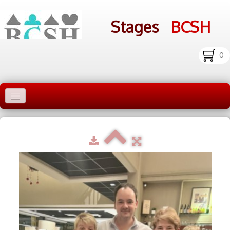
Stages
BCSH
0
Accueil Stages
Liens
Infos pratiques
Photos
▼
bcsh.fr
Inscription aux stages