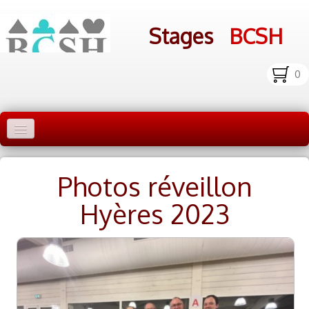
Stages
BCSH
0
Accueil Stages
Photos réveillon
Liens
Hyères 2023
Infos pratiques
Photos
▼
bcsh.fr
Inscription aux stages