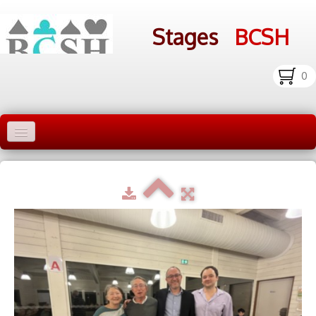
Stages
BCSH
0
Accueil Stages
Liens
Infos pratiques
Photos
▼
bcsh.fr
Inscription aux stages