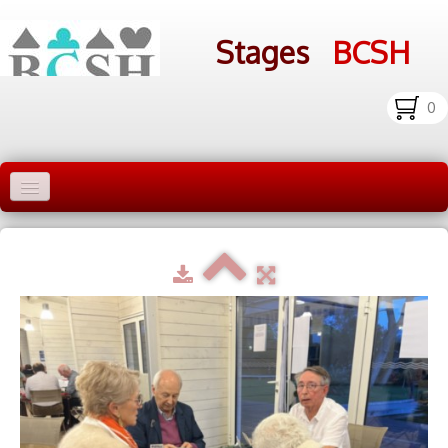
Stages
BCSH
0
Accueil Stages
Liens
Infos pratiques
Photos
▼
bcsh.fr
Inscription aux stages