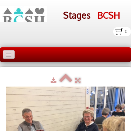
Stages
BCSH
0
Accueil Stages
Liens
Infos pratiques
Photos
▼
bcsh.fr
Inscription aux stages