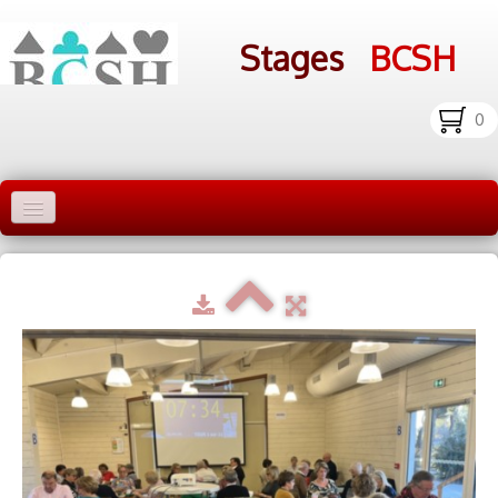
Stages
BCSH
0
Accueil Stages
Liens
Infos pratiques
Photos
▼
bcsh.fr
Inscription aux stages