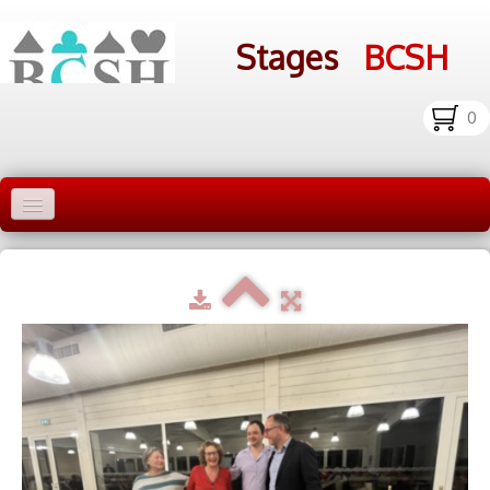
Stages
BCSH
0
Accueil Stages
Liens
Infos pratiques
Photos
▼
bcsh.fr
Inscription aux stages