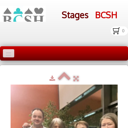
Stages
BCSH
0
Accueil Stages
Liens
Infos pratiques
Photos
▼
bcsh.fr
Inscription aux stages