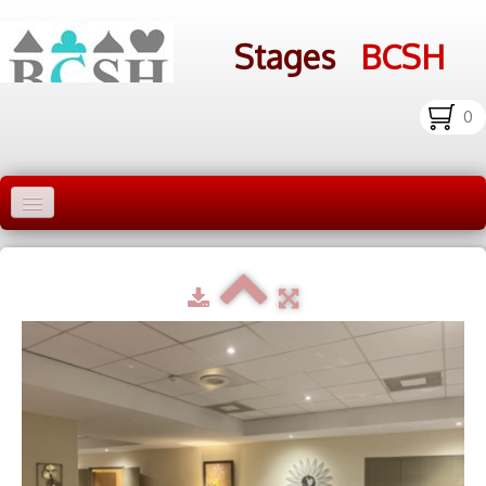
Stages
BCSH
0
Accueil Stages
Liens
Infos pratiques
Photos
▼
bcsh.fr
Inscription aux stages