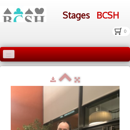
Stages
BCSH
0
Accueil Stages
Liens
Infos pratiques
Photos
▼
bcsh.fr
Inscription aux stages