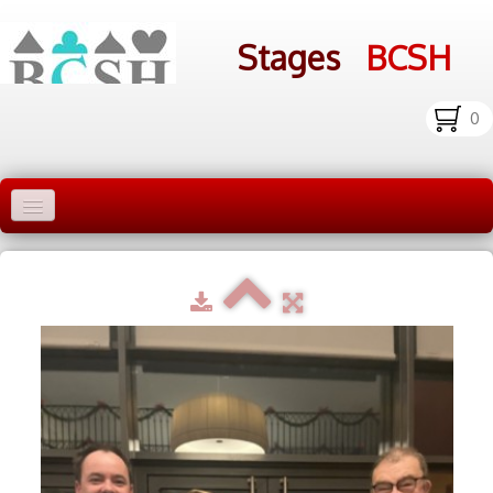
Stages
BCSH
0
Accueil Stages
Liens
Infos pratiques
Photos
▼
bcsh.fr
Inscription aux stages