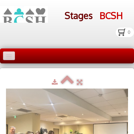
Stages
BCSH
0
Accueil Stages
Liens
Infos pratiques
Photos
▼
bcsh.fr
Inscription aux stages