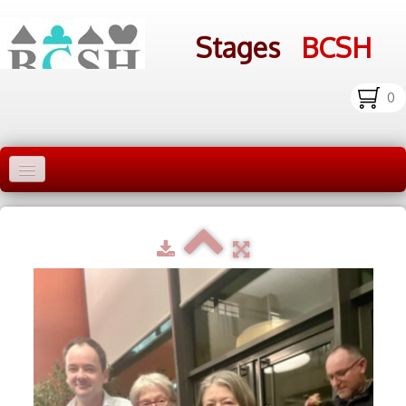
Stages
BCSH
0
Accueil Stages
Liens
Infos pratiques
Photos
▼
bcsh.fr
Inscription aux stages