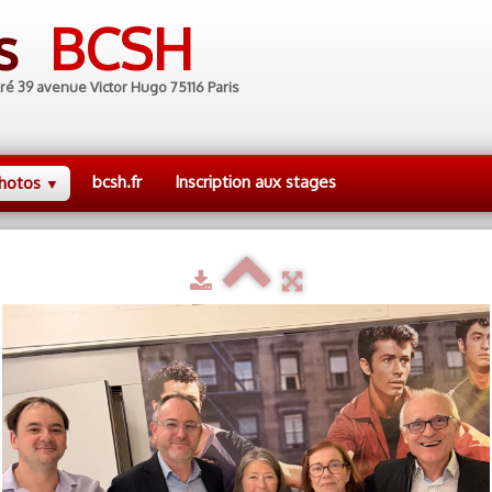
es
BCSH
ré 39 avenue Victor Hugo 75116 Paris
bcsh.fr
Inscription aux stages
hotos
▼