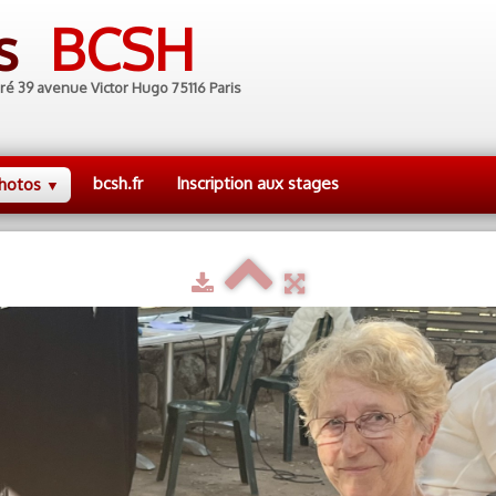
es
BCSH
ré 39 avenue Victor Hugo 75116 Paris
bcsh.fr
Inscription aux stages
hotos
▼