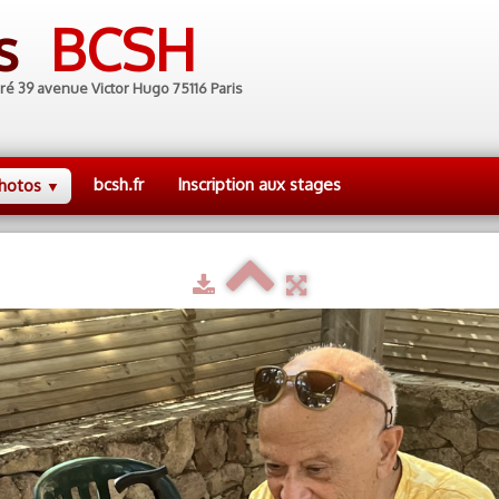
es
BCSH
ré 39 avenue Victor Hugo 75116 Paris
bcsh.fr
Inscription aux stages
hotos
▼