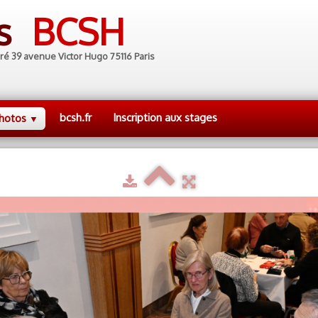
es
BCSH
ré 39 avenue Victor Hugo 75116 Paris
bcsh.fr
Inscription aux stages
hotos
▼