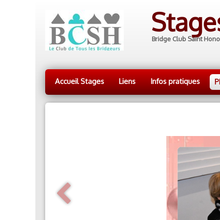
Stag
Bridge Club Saint Hono
Accueil Stages
Liens
Infos pratiques
P