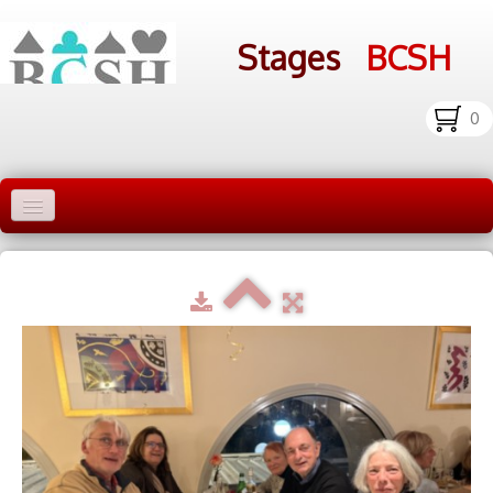
Stages
BCSH
0
Accueil Stages
Liens
Infos pratiques
Photos
▼
bcsh.fr
Inscription aux stages