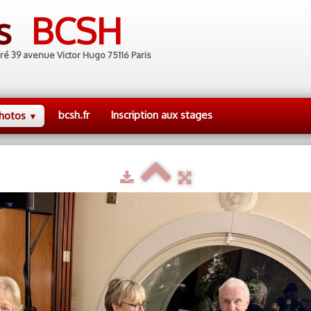
es
BCSH
ré 39 avenue Victor Hugo 75116 Paris
bcsh.fr
Inscription aux stages
hotos
▼