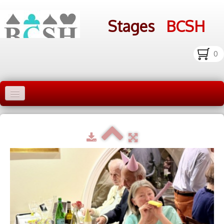
Stages
BCSH
0
Accueil Stages
Liens
Infos pratiques
Photos
▼
bcsh.fr
Inscription aux stages