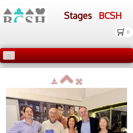
Stages
BCSH
0
Accueil Stages
Liens
Infos pratiques
Photos
▼
bcsh.fr
Inscription aux stages