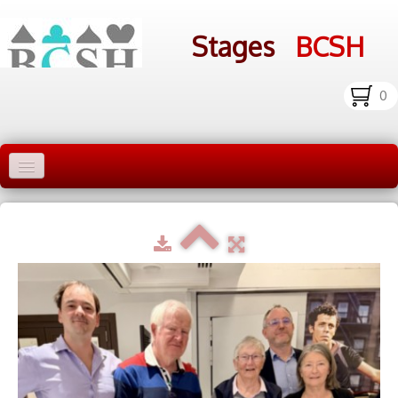
Stages
BCSH
0
Accueil Stages
Liens
Infos pratiques
Photos
▼
bcsh.fr
Inscription aux stages