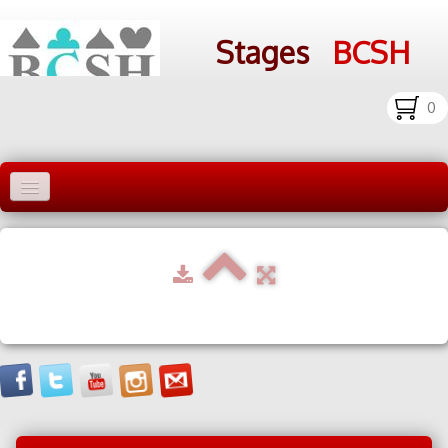
Stages
BCSH
0
Accueil Stages
Liens
Infos pratiques
Photos
▼
bcsh.fr
Inscription aux stages