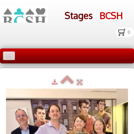
Stages
BCSH
0
Accueil Stages
Liens
Infos pratiques
Photos
▼
bcsh.fr
Inscription aux stages