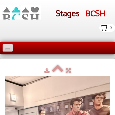
Stages
BCSH
0
Accueil Stages
Liens
Infos pratiques
Photos
▼
bcsh.fr
Inscription aux stages