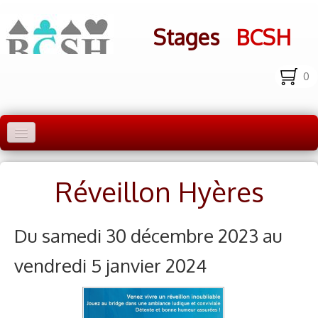
Stages
BCSH
0
Accueil Stages
Réveillon Hyères
Liens
Infos pratiques
Du samedi 30 décembre 2023 au
Photos
▼
vendredi 5 janvier 2024
bcsh.fr
Inscription aux stages