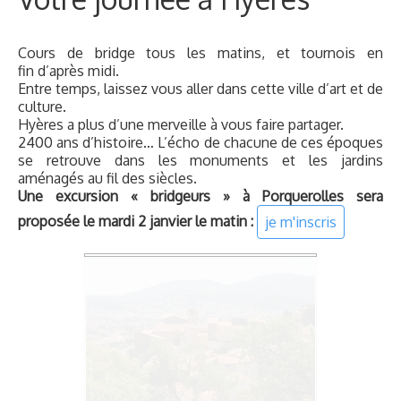
proposée le mardi 2 janvier le matin :
je m'inscris
Tarif : 1110€
Le prix comprend :
L’hébergement 6 nuits à l’hôtel Hôtel Le Plein Sud
Hyères les Palmiers
***
L'accès à la piscine, au sauna, au hammam et à la
salle de sport
La pension complète en formule "All inclusive"
L'apéritif tous les soirs
Les cours de bridge
Les tournois homologués
Le réveillon
Le dîner de remise des prix le dernier soir
Supplément single
270€
Le dépliant