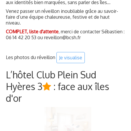
aux identités bien marquées, sans parler des îles…
Venez passer un réveillon inoubliable grâce au savoir-
faire d’une équipe chaleureuse, festive et de haut
niveau.
COMPLET, liste d'attente
, merci de contacter Sébastien :
06 14 42 20 53 ou reveillon@bcsh.fr
Les photos du réveillon
Je visualise
L’hôtel Club Plein Sud
Hyères 3
: face aux îles
d'or
Posé sur sa lagune au coeur d'un parc de 8 hectares et à
proximité de la Presqu'île de Giens, le club Plein Sud aux
allures de bateau de croisière fait face aux îles d'Or.