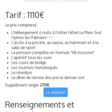
Renseignements et
inscriptions
Nous sommes à votre disposition pour répondre à vos
questions :
Votre contact
:
Sébastien Rotkoff
06 14 42 20 53
reveillon@bcsh.fr
ou
cliquez ici
Inscription en ligne
Téléchargez le formulaire d'inscription
Vous souhaitez participer aux activités bridge sans
hébergement :
Inscription en ligne sans hébergement
Téléchargez le formulaire d'inscription sans
hébergement
Comment se rendre à
Hôtel Le Plein Sud Hyères