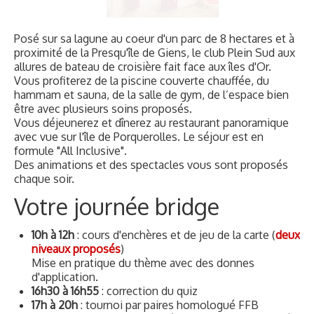
Vous profiterez de la piscine couverte chauffée, du
hammam et sauna, de la salle de gym, de l’espace bien
être avec plusieurs soins proposés.
Vous déjeunerez et dînerez au restaurant panoramique
avec vue sur l'île de Porquerolles. Le séjour est en
formule "All Inclusive".
Des animations et des spectacles vous sont proposés
chaque soir.
Votre journée bridge
10h à 12h
: cours d'enchères et de jeu de la carte (
deux
niveaux proposés
)
Mise en pratique du thème avec des donnes
d'application.
16h30 à 16h55
: correction du quiz
17h à 20h
: tournoi par paires homologué FFB
(chaque jour un tournoi différent vous sera proposé).
Résultats des tournois
à l'apéritif
: commentaires des donnes du tournoi.
après dîner
: duplicates conviviaux les 2 et 3 janvier.
Jouez au bridge dans une ambiance ludique et conviviale.