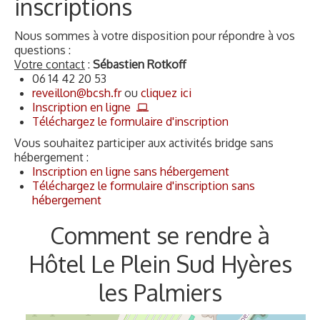
les Palmiers
+
×
“PLEIN SUD” Club VACANCES BLEUES
−
2049 Boulevard de la Marine
83400 Hyères-Les-Palmiers
Leaflet
| ©
OpenStreetMap
©
Mapbox
Aéroport de Toulon/Hyères à 1 km.
Transfert gratuit depuis l'aéroport le samedi et le
dimanche. Contactez la réception du club pour
réserver la navette.