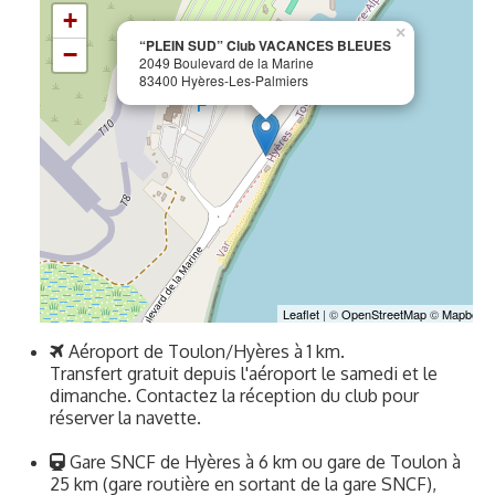
Gare SNCF de Hyères à 6 km ou gare de Toulon à
25 km (gare routière en sortant de la gare SNCF),
taxis très fréquents.
Un transfert est assuré par Plein Sud à partir de la
gare SNCF de Hyères et de la gare routière d’Hyères
(avec supplément). Service assuré le samedi de 08h
à 20h et le dimanche de 09h à 17h. (contactez l’hôtel
directement au minimum 7 jours avant votre séjour).
Autoroute A50 jusqu’à Toulon puis A57 et A570
vers Hyères, puis direction de l’aéroport et de
l’Ayguade.
Un parking est mis à la disposition des clients de
l’hôtel.
Une équipe à votre service !