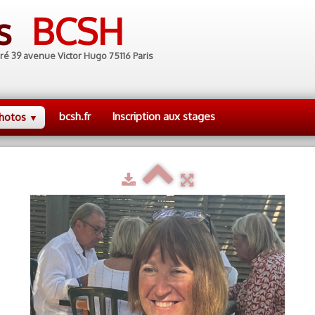
es
BCSH
ré 39 avenue Victor Hugo 75116 Paris
bcsh.fr
Inscription aux stages
hotos
▼