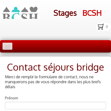
Stages
BCSH
0
Accueil Stages
Contact séjours bridge
Liens
Infos pratiques
Merci de remplir le formulaire de contact, nous ne
manquerons pas de vous répondre dans les plus brefs
Photos
▼
délais
bcsh.fr
Prénom
Inscription aux stages