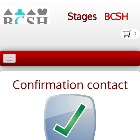
Stages
BCSH
0
Accueil Stages
Confirmation contact
Liens
Infos pratiques
Photos
▼
bcsh.fr
Inscription aux stages